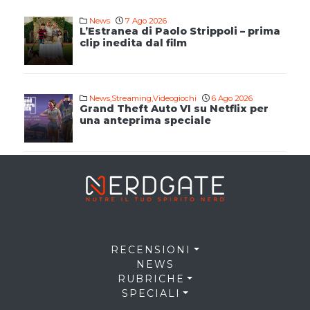
News
7 Ago 2026
L’Estranea di Paolo Strippoli – prima
clip inedita dal film
News
,
Streaming
,
Videogiochi
6 Ago 2026
Grand Theft Auto VI su Netflix per
una anteprima speciale
RECENSIONI
NEWS
RUBRICHE
SPECIALI