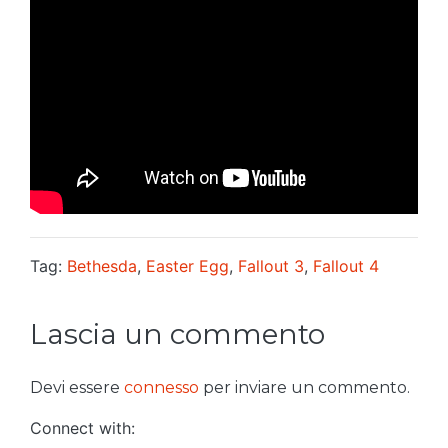
Tag:
Bethesda
,
Easter Egg
,
Fallout 3
,
Fallout 4
Lascia un commento
Devi essere
connesso
per inviare un commento.
Connect with: