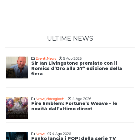
ULTIME NEWS
Eventi
,
News
5 Ago 2026
Sir Ian Livingstone premiato con il
Romics d’Oro alla 37ª edizione della
fiera
News
,
Videogiochi
4 Ago 2026
Fire Emblem: Fortune’s Weave – le
novità dall’ultimo direct
News
4 Ago 2026
Funko lancia i POP! della serie TV