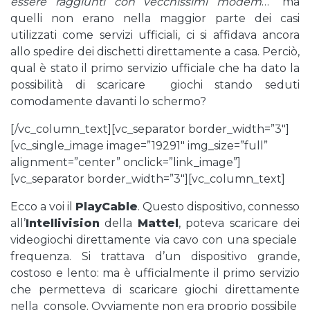
essere raggiunti con vecchissimi modem
…” ma
quelli non erano nella maggior parte dei casi
utilizzati come servizi ufficiali, ci si affidava ancora
allo spedire dei dischetti direttamente a casa. Perciò,
qual è stato il primo servizio ufficiale che ha dato la
possibilità di scaricare giochi stando seduti
comodamente davanti lo schermo?
[/vc_column_text][vc_separator border_width=”3″]
[vc_single_image image=”19291″ img_size=”full”
alignment=”center” onclick=”link_image”]
[vc_separator border_width=”3″][vc_column_text]
Ecco a voi il
PlayCable
. Questo dispositivo, connesso
all’
Intellivision
della
Mattel
, poteva scaricare dei
videogiochi direttamente via cavo con una speciale
frequenza. Si trattava d’un dispositivo grande,
costoso e lento: ma è ufficialmente il primo servizio
che permetteva di scaricare giochi direttamente
nella console. Ovviamente non era proprio possibile