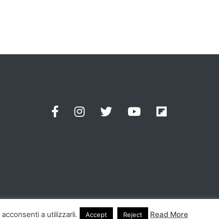
acconsenti a utilizzarli.
Read More
Accept
Reject
 Law