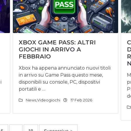
XBOX GAME PASS: ALTRI
C
GIOCHI IN ARRIVO A
D
FEBBRAIO
R
N
Xbox ha appena annunciato nuovi titoli
in arrivo su Game Pass questo mese,
M
i
disponibili su console, PC, dispositivi
p
portatili e …
P
d
News
,
Videogiochi
17 Feb 2026