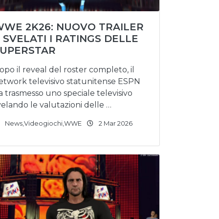
WE 2K26: NUOVO TRAILER
 SVELATI I RATINGS DELLE
SUPERSTAR
opo il reveal del roster completo, il
etwork televisivo statunitense ESPN
a trasmesso uno speciale televisivo
velando le valutazioni delle …
News
,
Videogiochi
,
WWE
2 Mar 2026