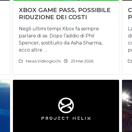
XBOX GAME PASS, POSSIBILE
C
RIDUZIONE DEI COSTI
P
Negli ultimi tempi Xbox fa sempre
L
parlare di se. Dopo l’addio di Phil
d
Spencer, sostituito da Asha Sharma,
c
ecco altre …
p
News
,
Videogiochi
25 Mar 2026