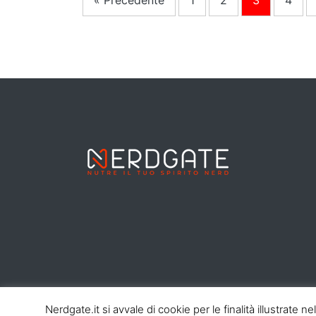
« Precedente
1
2
3
4
Nerdgate.it si avvale di cookie per le finalità illustrate 
© 2