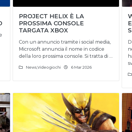
I
PROJECT HELIX È LA
W
O
PROSSIMA CONSOLE
E
TARGATA XBOX
e
Con un annuncio tramite i social media,
D
Microsoft annuncia il nome in codice
n
della loro prossima console. Si tratta di …
h
s
News
,
Videogiochi
6 Mar 2026