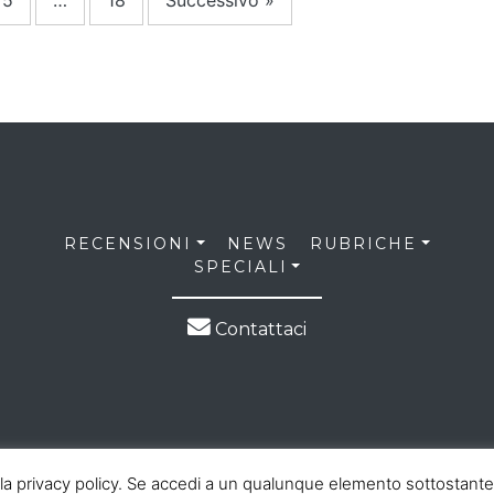
5
…
18
Successivo »
RECENSIONI
NEWS
RUBRICHE
SPECIALI
Contattaci
nella privacy policy. Se accedi a un qualunque elemento sottostante 
026 NerdGate all right reserved |
Privacy Policy
|
Cookie