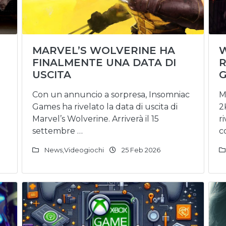
MARVEL’S WOLVERINE HA
W
FINALMENTE UNA DATA DI
R
USCITA
G
Con un annuncio a sorpresa, Insomniac
M
Games ha rivelato la data di uscita di
2
Marvel’s Wolverine. Arriverà il 15
r
settembre …
c
News
,
Videogiochi
25 Feb 2026