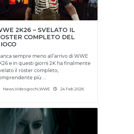
WE 2K26 – SVELATO IL
OSTER COMPLETO DEL
IOCO
anca sempre meno all’arrivo di WWE
K26 e in questi giorni 2K ha finalmente
ivelato il roster completo,
omprendente più …
News
,
Videogiochi
,
WWE
24 Feb 2026