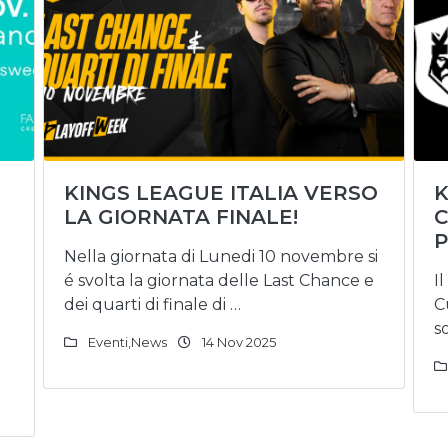
KINGS LEAGUE ITALIA VERSO
K
LA GIORNATA FINALE!
C
P
Nella giornata di Lunedi 10 novembre si
é svolta la giornata delle Last Chance e
I
dei quarti di finale di …
C
so
Eventi
,
News
14 Nov 2025