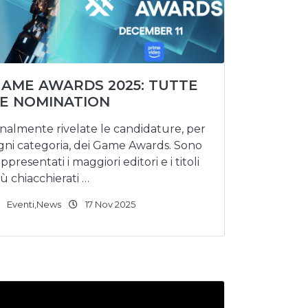
AME AWARDS 2025: TUTTE
E NOMINATION
inalmente rivelate le candidature, per
gni categoria, dei Game Awards. Sono
appresentati i maggiori editori e i titoli
iù chiacchierati …
Eventi
,
News
17 Nov 2025