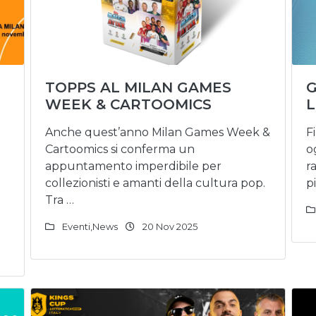
TOPPS AL MILAN GAMES
G
WEEK & CARTOOMICS
L
Anche quest’anno Milan Games Week &
F
Cartoomics si conferma un
o
appuntamento imperdibile per
r
i
collezionisti e amanti della cultura pop.
p
Tra …
Eventi
,
News
20 Nov 2025