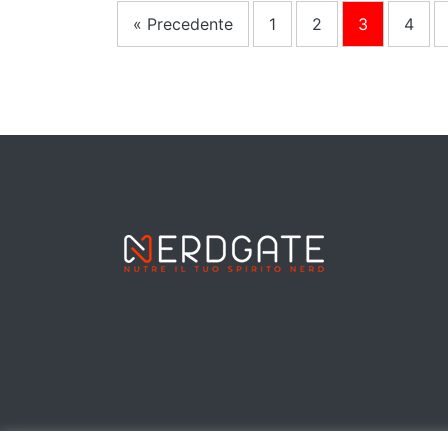
« Precedente
1
2
3
4