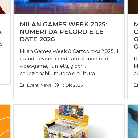
MILAN GAMES WEEK 2025:
M
A
NUMERI DA RECORD E LE
C
DATE 2026
G
s
G
Milan Games Week & Cartoomics 2025, il
grande evento dedicato al mondo dei
D
videogame, fumetti, giochi,
M
collezionabili, musica e cultura …
e
Eventi
,
News
3 Dic 2025