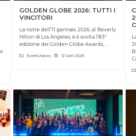
GOLDEN GLOBE 2026: TUTTI I
C
VINCITORI
2
C
La notte dell’11 gennaio 2026, al Beverly
Hilton di Los Angeles, si è svolta l’83ª
L
edizione dei Golden Globe Awards, …
2
no
B
Eventi
,
News
12 Gen 2026
C