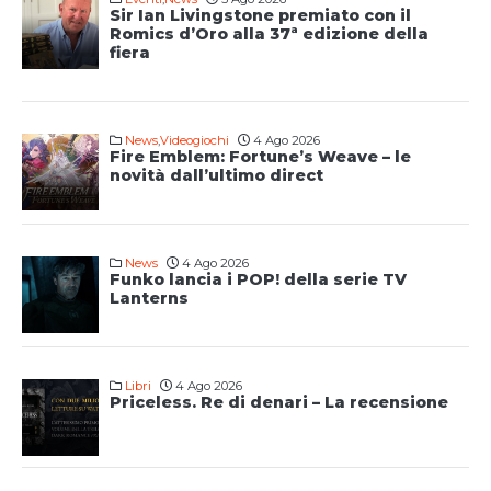
Sir Ian Livingstone premiato con il
Romics d’Oro alla 37ª edizione della
fiera
News
,
Videogiochi
4 Ago 2026
Fire Emblem: Fortune’s Weave – le
novità dall’ultimo direct
News
4 Ago 2026
Funko lancia i POP! della serie TV
Lanterns
Libri
4 Ago 2026
Priceless. Re di denari – La recensione