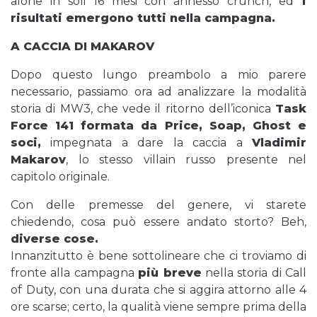
alone in soli 16 mesi con annesso crunch, ed
i
risultati emergono tutti nella campagna.
A CACCIA DI MAKAROV
Dopo questo lungo preambolo a mio parere
necessario, passiamo ora ad analizzare la modalità
storia di MW3, che vede il ritorno dell’iconica
Task
Force 141 formata da Price, Soap, Ghost e
soci,
impegnata a dare la caccia a
Vladimir
Makarov
, lo stesso villain russo presente nel
capitolo originale.
Con delle premesse del genere, vi starete
chiedendo, cosa può essere andato storto? Beh,
diverse cose.
Innanzitutto è bene sottolineare che ci troviamo di
fronte alla campagna
più breve
nella storia di Call
of Duty, con una durata che si aggira attorno alle 4
ore scarse; certo, la qualità viene sempre prima della