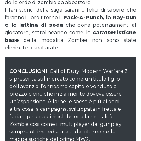
delle orde di zombie da abbattere.
I fan storici della saga saranno felici di sapere che
faranno il loro ritorno il
Pack-A-Punch, la Ray-Gun
e le lattina di soda
che dona potenziamenti al
giocatore, sottolineando come le
caratteristiche
base
della modalità Zombie non sono state
eliminate o snaturate.
CONCLUSIONI:
Call of Duty: Modern Warfare 3
si presenta sul mercato come un titolo figlio
dell’avarizia, l’ennesimo capitolo venduto a
prezzo pieno che inizialmente doveva essere
un’espansione. A farne le spese è più di ogni
altra cosa la campagna, sviluppata in fretta e
furia e pregna di ricicli; buona la modalità
Zombie così come il multiplayer dal gunplay
sempre ottimo ed aiutato dal ritorno delle
mappe storiche del primo MW2.