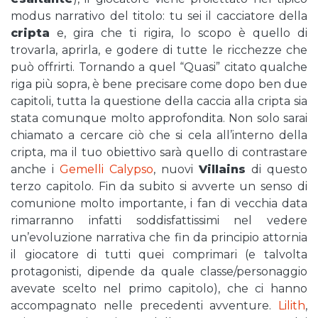
modus narrativo del titolo: tu sei il cacciatore della
cripta
e, gira che ti rigira, lo scopo è quello di
trovarla, aprirla, e godere di tutte le ricchezze che
può offrirti. Tornando a quel “Quasi” citato qualche
riga più sopra, è bene precisare come dopo ben due
capitoli, tutta la questione della caccia alla cripta sia
stata comunque molto approfondita. Non solo sarai
chiamato a cercare ciò che si cela all’interno della
cripta, ma il tuo obiettivo sarà quello di contrastare
anche i
Gemelli Calypso
, nuovi
Villains
di questo
terzo capitolo. Fin da subito si avverte un senso di
comunione molto importante, i fan di vecchia data
rimarranno infatti soddisfattissimi nel vedere
un’evoluzione narrativa che fin da principio attornia
il giocatore di tutti quei comprimari (e talvolta
protagonisti, dipende da quale classe/personaggio
avevate scelto nel primo capitolo), che ci hanno
accompagnato nelle precedenti avventure.
Lilith
,