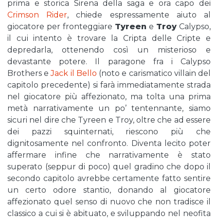
prima e storica Sirena della saga e ora capo dei
Crimson Rider
, chiede espressamente aiuto al
giocatore per fronteggiare
Tyreen
e
Troy
Calypso,
il cui intento è trovare la Cripta delle Cripte e
depredarla, ottenendo così un misterioso e
devastante potere. Il paragone fra i Calypso
Brothers e
Jack il Bello
(noto e carismatico villain del
capitolo precedente) si farà immediatamente strada
nel giocatore più affezionato, ma tolta una prima
metà narrativamente un po’ tentennante, siamo
sicuri nel dire che Tyreen e Troy, oltre che ad essere
dei pazzi squinternati, riescono più che
dignitosamente nel confronto. Diventa lecito poter
affermare infine che narrativamente è stato
superato (seppur di poco) quel gradino che dopo il
secondo capitolo avrebbe certamente fatto sentire
un certo odore stantio, donando al giocatore
affezionato quel senso di nuovo che non tradisce il
classico a cui si è abituato, e sviluppando nel neofita