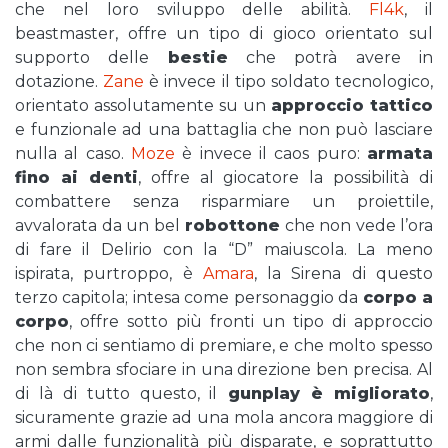
che nel loro sviluppo delle abilità.
Fl4k
, il
beastmaster, offre un tipo di gioco orientato sul
supporto delle
bestie
che potrà avere in
dotazione.
Zane
è invece il tipo soldato tecnologico,
orientato assolutamente su un
approccio tattico
e funzionale ad una battaglia che non può lasciare
nulla al caso.
Moze
è invece il caos puro:
armata
fino ai denti
, offre al giocatore la possibilità di
combattere senza risparmiare un proiettile,
avvalorata da un bel
robottone
che non vede l’ora
di fare il Delirio con la “D” maiuscola. La meno
ispirata, purtroppo, è
Amara
, la Sirena di questo
terzo capitola; intesa come personaggio da
corpo a
corpo
, offre sotto più fronti un tipo di approccio
che non ci sentiamo di premiare, e che molto spesso
non sembra sfociare in una direzione ben precisa. Al
di là di tutto questo, il
gunplay è migliorato
,
sicuramente grazie ad una mola ancora maggiore di
armi dalle funzionalità più disparate, e soprattutto