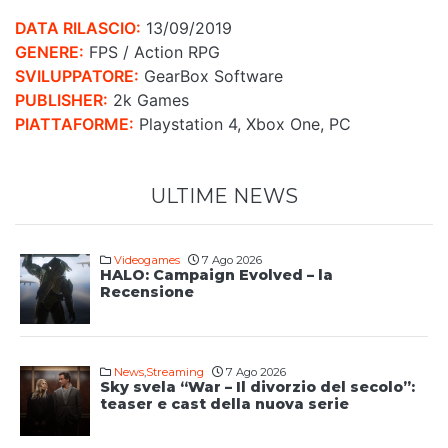
DATA RILASCIO:
13/09/2019
GENERE:
FPS / Action RPG
SVILUPPATORE:
GearBox Software
PUBLISHER:
2k Games
PIATTAFORME:
Playstation 4, Xbox One, PC
ULTIME NEWS
Videogames
7 Ago 2026
HALO: Campaign Evolved – la
Recensione
News
,
Streaming
7 Ago 2026
Sky svela “War – Il divorzio del secolo”:
teaser e cast della nuova serie