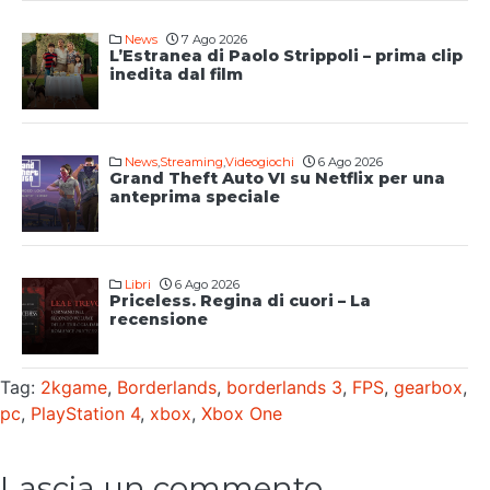
News
7 Ago 2026
L’Estranea di Paolo Strippoli – prima clip
inedita dal film
News
,
Streaming
,
Videogiochi
6 Ago 2026
Grand Theft Auto VI su Netflix per una
anteprima speciale
Libri
6 Ago 2026
Priceless. Regina di cuori – La
recensione
Tag:
2kgame
,
Borderlands
,
borderlands 3
,
FPS
,
gearbox
,
pc
,
PlayStation 4
,
xbox
,
Xbox One
Lascia un commento