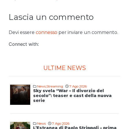
Lascia un commento
Devi essere
connesso
per inviare un commento.
Connect with:
ULTIME NEWS
News
,
Streaming
7 Ago 2026
Sky svela “War – Il divorzio del
secolo”: teaser e cast della nuova
serie
News
7 Ago 2026
L’Estranea di Paolo Strippoli – prima