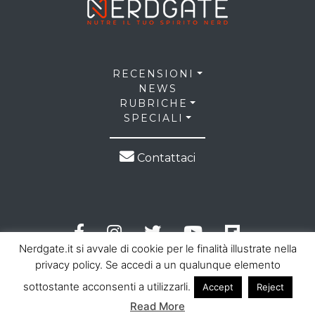
RECENSIONI
NEWS
RUBRICHE
SPECIALI
Contattaci
Nerdgate.it si avvale di cookie per le finalità illustrate nella
privacy policy. Se accedi a un qualunque elemento
sottostante acconsenti a utilizzarli.
Accept
Reject
© 2026 NerdGate all right reserved |
Privacy Policy
|
Read More
Cookie Law