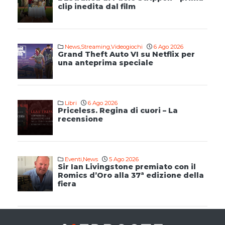
clip inedita dal film
News
,
Streaming
,
Videogiochi
6 Ago 2026
Grand Theft Auto VI su Netflix per
una anteprima speciale
Libri
6 Ago 2026
Priceless. Regina di cuori – La
recensione
Eventi
,
News
5 Ago 2026
Sir Ian Livingstone premiato con il
Romics d’Oro alla 37ª edizione della
fiera