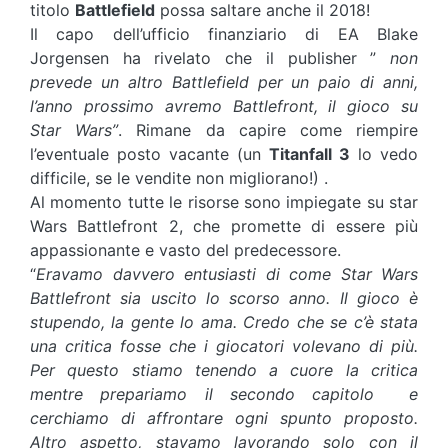
titolo
Battlefield
possa saltare anche il 2018!
Il capo dell’ufficio finanziario di EA Blake
Jorgensen ha rivelato che il publisher ”
non
prevede un altro Battlefield per un paio di anni,
l’anno prossimo avremo Battlefront, il gioco su
Star Wars”
. Rimane da capire come riempire
l’eventuale posto vacante (un
Titanfall 3
lo vedo
difficile, se le vendite non migliorano!) .
Al momento tutte le risorse sono impiegate su star
Wars Battlefront 2, che promette di essere più
appassionante e vasto del predecessore.
“
Eravamo davvero entusiasti di come Star Wars
Battlefront sia uscito lo scorso anno. Il gioco è
stupendo, la gente lo ama. Credo che se c’è stata
una critica fosse che i giocatori volevano di più.
Per questo stiamo tenendo a cuore la critica
mentre prepariamo il secondo capitolo e
cerchiamo di affrontare ogni spunto proposto.
Altro aspetto, stavamo lavorando solo con il