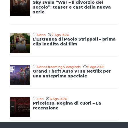
Sky svela “War – Il divorzio del
secolo”: teaser e cast della nuova
serie
News
7 Ago 2026
L’Estranea di Paolo Strippoli – prima
clip inedita dal film
News
,
Streaming
,
Videogiochi
6 Ago 2026
Grand Theft Auto VI su Netflix per
una anteprima speciale
Libri
6 Ago 2026
Priceless. Regina di cuori – La
recensione