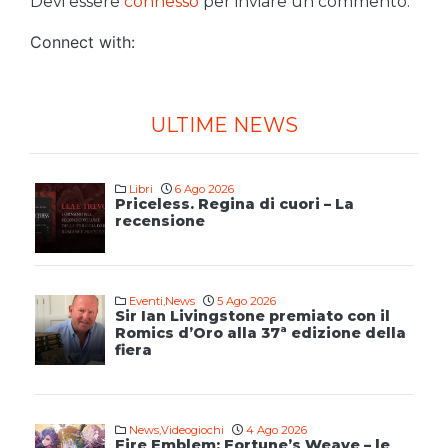
Devi essere
connesso
per inviare un commento.
Connect with:
ULTIME NEWS
Libri
6 Ago 2026
Priceless. Regina di cuori – La
recensione
Eventi
,
News
5 Ago 2026
Sir Ian Livingstone premiato con il
Romics d’Oro alla 37ª edizione della
fiera
News
,
Videogiochi
4 Ago 2026
Fire Emblem: Fortune’s Weave – le