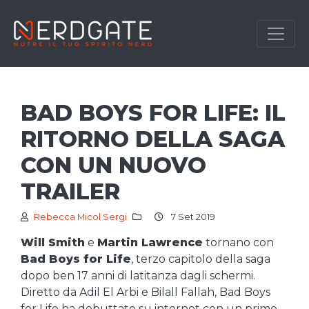
BAD BOYS FOR LIFE: IL
RITORNO DELLA SAGA
CON UN NUOVO
TRAILER
Rebecca Micol Sergi
7 Set 2019
Will Smith
e
Martin Lawrence
tornano con
Bad Boys for Life
, terzo capitolo della saga
dopo ben 17 anni di latitanza dagli schermi.
Diretto da Adil El Arbi e Bilall Fallah, Bad Boys
for Life ha debuttato su internet con un primo