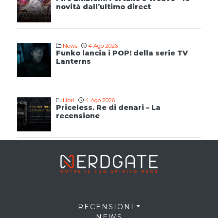
novità dall’ultimo direct
News
4 Ago 2026
Funko lancia i POP! della serie TV
Lanterns
Libri
4 Ago 2026
Priceless. Re di denari – La
recensione
RECENSIONI
NEWS