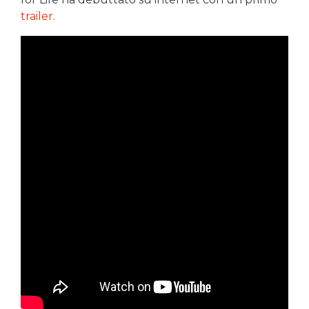
trailer
.