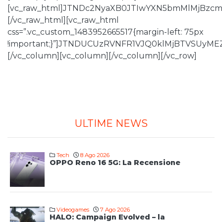
[vc_raw_html]JTNDc2NyaXB0JTIwYXN5bmMlMjBz
[/vc_raw_html][vc_raw_html
css=”.vc_custom_1483952665517{margin-left: 75px
!important;}”]JTNDUCUzRVNFR1VJQ0klMjBTVSU
[/vc_column][vc_column][/vc_column][/vc_row]
ULTIME NEWS
Tech
8 Ago 2026
OPPO Reno 16 5G: La Recensione
Videogames
7 Ago 2026
HALO: Campaign Evolved – la