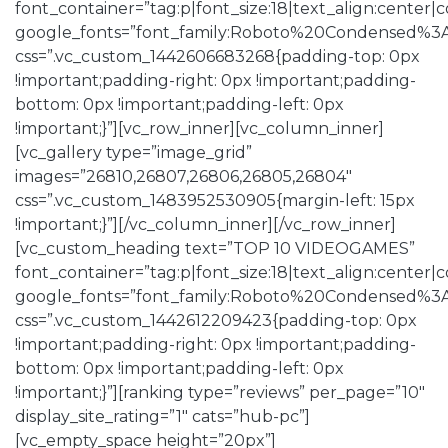
font_container=”tag:p|font_size:18|text_align:center
google_fonts=”font_family:Roboto%20Condensed%3
css=”.vc_custom_1442606683268{padding-top: 0px
!important;padding-right: 0px !important;padding-
bottom: 0px !important;padding-left: 0px
!important;}”][vc_row_inner][vc_column_inner]
[vc_gallery type=”image_grid”
images=”26810,26807,26806,26805,26804″
css=”.vc_custom_1483952530905{margin-left: 15px
!important;}”][/vc_column_inner][/vc_row_inner]
[vc_custom_heading text=”TOP 10 VIDEOGAMES”
font_container=”tag:p|font_size:18|text_align:center
google_fonts=”font_family:Roboto%20Condensed%3
css=”.vc_custom_1442612209423{padding-top: 0px
!important;padding-right: 0px !important;padding-
bottom: 0px !important;padding-left: 0px
!important;}”][ranking type=”reviews” per_page=”10″
display_site_rating=”1″ cats=”hub-pc”]
[vc_empty_space height=”20px”]