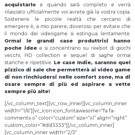
acquistarlo
e quando sarà completo e verrà
rilasciato ufficialmente voi avrete già la vostra copia.
Sostenere le piccole realtà che cercano di
emergere è, a mio parere, doveroso per evitare che
il mondo dei videogame si estingua lentamente.
Ormai le grandi case produttrici hanno
poche idee
e si concentrano su reebot di giochi
vecchi, HD collection e sequel di saghe ormai
stanche e ripetitive.
Le case Indie, saranno quel
pizzico di sale che permetterà ai video game
di non rinchiudersi nelle comfort zone, ma di
osare sempre di più ed aspirare a vette
sempre più alte!
[/vc_column_text][vc_row_inner][vc_column_inner
width=”1/6″][vc_icon icon_fontawesome=”fa fa-
comments-o” color=”custom” size=”xl” align=”right”
custom_color=”#dd3333″][/vc_column_inner]
[vc_column_inner width=”2/3″