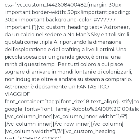
css=”.vc_custom_1442608400482{margin: 30px
!important;border-width: 30px !important;padding:
30px !important;background-color: #777777
!important;}”][vc_custom_heading text=”Astroneer,
da un calcio nel sedere a No Man’s Sky e titoli simili
quotati come tripla A, riportando la dimensione
dell’esplorazione e del crafting a livelli ottimi. Una
piccola spesa per un grande gioco, è ormai una
rarità di questi tempi. Per tutti coloro a cui piace
sognare di arrivare in mondi lontani e di colonizzarli,
non indugiate oltre e andate su steam a comprarlo.
Astroneer è decisamente un FANTASTICO
VIAGGIO!”
font_container=”tag:p|font_size:18|text_align:justify|co
google_fonts=”font_family:Roboto%3A100%2C100ita
[/vc_column_inner][vc_column_inner width=”1/6″]
[/vc_column_inner][/vc_row_inner][/vc_column]
[vc_column width=”1/3″][vc_custom_heading
text=”SCHEDA GIOCO”