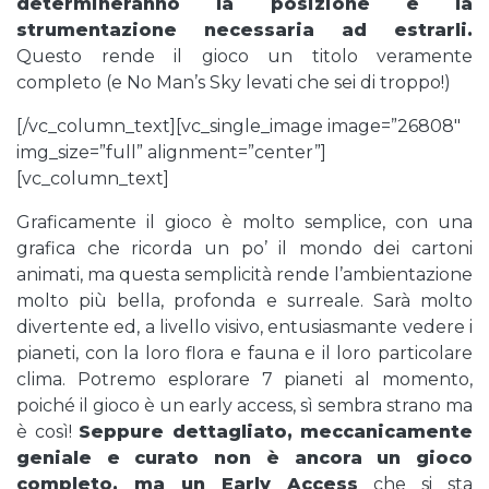
determineranno la posizione e la
strumentazione necessaria ad estrarli.
Questo rende il gioco un titolo veramente
completo (e No Man’s Sky levati che sei di troppo!)
[/vc_column_text][vc_single_image image=”26808″
img_size=”full” alignment=”center”]
[vc_column_text]
Graficamente il gioco è molto semplice, con una
grafica che ricorda un po’ il mondo dei cartoni
animati, ma questa semplicità rende l’ambientazione
molto più bella, profonda e surreale. Sarà molto
divertente ed, a livello visivo, entusiasmante vedere i
pianeti, con la loro flora e fauna e il loro particolare
clima. Potremo esplorare 7 pianeti al momento,
poiché il gioco è un early access, sì sembra strano ma
è così!
Seppure dettagliato, meccanicamente
geniale e curato non è ancora un gioco
completo, ma un Early Access
che si sta