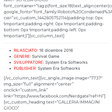
font_container=”tag:p|font_size:18|text_align:center
google_fonts=”font_family:Roboto%20Condensed%3
css=”.vc_custom_1442605752114{padding-top: 0px
!important;padding-right: 0px !important;padding-
bottom: 0px !important;padding-left: 0px
!important;}”][vc_column_text]
RILASCIATO:
16 dicembre
2016
GENERE:
Survival Game
SVILUPPATORE:
System Era Softworks
PUBLISHER:
System Era Softworks
[/vc_column_text][vc_single_image image=”7737″
img_size=”full” alignment=”center”
onclick=”custom_link”
link=”https://www.facebook.com/Nerdgate?ref=hl”]
[vc_custom_heading text=”GALLERIA IMMAGINI
GIOCO”