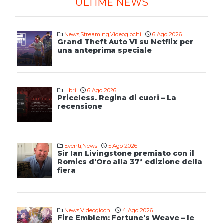
ULTIME NEWS
News
,
Streaming
,
Videogiochi
6 Ago 2026
Grand Theft Auto VI su Netflix per
una anteprima speciale
Libri
6 Ago 2026
Priceless. Regina di cuori – La
recensione
Eventi
,
News
5 Ago 2026
Sir Ian Livingstone premiato con il
Romics d’Oro alla 37ª edizione della
fiera
News
,
Videogiochi
4 Ago 2026
Fire Emblem: Fortune’s Weave – le