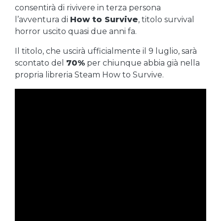
consentirà di rivivere in terza persona
l’avventura di
How to Survive
, titolo survival
horror uscito quasi due anni fa.
Il titolo, che uscirà ufficialmente il 9 luglio, sarà
scontato del
70%
per chiunque abbia già nella
propria libreria Steam How to Survive.