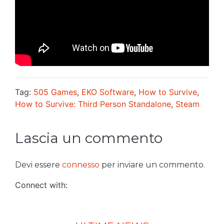
Tag:
505 Games
,
EKO Software
,
How to Survive
,
How to Survive: Third Person Standalone
,
Steam
Lascia un commento
Devi essere
connesso
per inviare un commento.
Connect with: