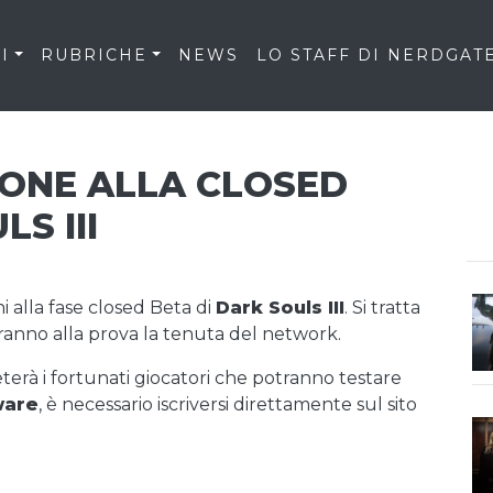
I
RUBRICHE
NEWS
LO STAFF DI NERDGAT
IONE ALLA CLOSED
S III
i alla fase closed Beta di
Dark Souls III
. Si tratta
ranno alla prova la tenuta del network.
terà i fortunati giocatori che potranno testare
ware
, è necessario iscriversi direttamente sul sito