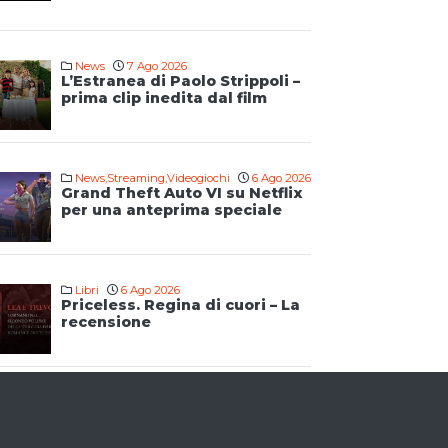
News
7 Ago 2026
L’Estranea di Paolo Strippoli –
prima clip inedita dal film
News
,
Streaming
,
Videogiochi
6 Ago 2026
Grand Theft Auto VI su Netflix
per una anteprima speciale
Libri
6 Ago 2026
Priceless. Regina di cuori – La
recensione