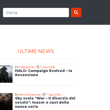
E
ULTIME NEWS
Videogames
7 Ago 2026
HALO: Campaign Evolved – la
Recensione
News
,
Streaming
7 Ago 2026
Sky svela “War – Il divorzio del
secolo”: teaser e cast della
nuova serie