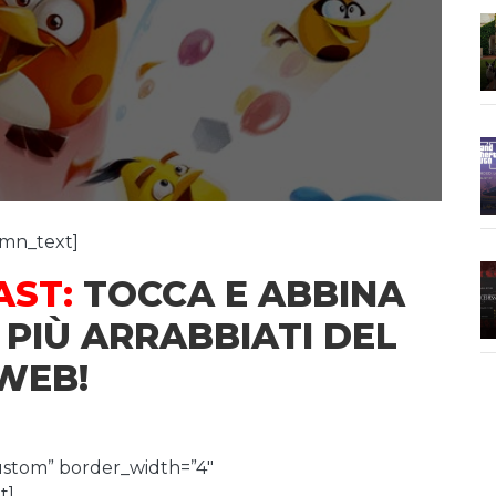
umn_text]
AST:
TOCCA E ABBINA
 PIÙ ARRABBIATI DEL
WEB!
ustom” border_width=”4″
t]