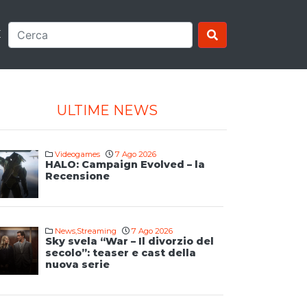
E
ULTIME NEWS
Videogames
7 Ago 2026
HALO: Campaign Evolved – la
Recensione
News
,
Streaming
7 Ago 2026
Sky svela “War – Il divorzio del
secolo”: teaser e cast della
nuova serie