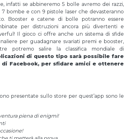
le, infatti se abbineremo 5 bolle avremo dei razzi,
 7 bombe e con 9 pistole laser che devasteranno
to. Booster e catene di bolle potranno essere
binate per distruzioni ancora più divertenti e
erful! Il gioco ci offre anche un sistema di sfide
rnaliere per guadagnare svariati premi e booster,
ltre potremo salire la classifica mondiale di
licazioni di questo tipo sarà possibile fare
 di Facebook, per sfidare amici e ottenere
ono presentate sullo store per quest’app sono le
ventura piena di enigmi!
nti
occasione!
e ti metterà alla prova