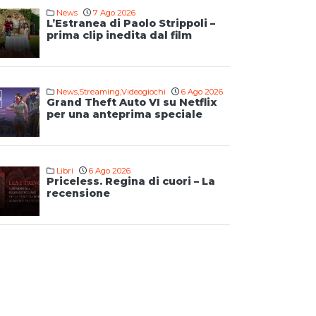
News
7 Ago 2026
L’Estranea di Paolo Strippoli –
prima clip inedita dal film
News
,
Streaming
,
Videogiochi
6 Ago 2026
Grand Theft Auto VI su Netflix
per una anteprima speciale
Libri
6 Ago 2026
Priceless. Regina di cuori – La
recensione