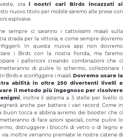
veste, ora
i nostri cari Birds incazzati si
sto nuovo titolo per mobile saremo alle prese con
ni esplosive.
e sempre ci saranno i cattivissimi maiali sulla
tra strada per la vittoria, e come sempre dovremo
nfiggerli. In questa nuova app non dovremo
ciare i Birds con la nostra fionda, ma faremo
ppiare i palloncini creando combinazioni che ci
metteranno di pulire lo schermo, collezionare i
ri Birds e sconfiggere i maiali.
Dovremo usare la
tra abilità in oltre 250 divertenti livelli e
vare il metodo più ingegnoso per risolvere
 enigmi
, inoltre il sistema a 3 stelle per livello ci
egnerà anche per battere i vari record. Come in
i buon tocca e abbina avremo dei booster che ci
metteranno di fare azioni speciali, come pulire lo
ermo, distruggere i blocchi di vetro o di legno e
ì via. Inoltre verranno premiate le nostre catene di