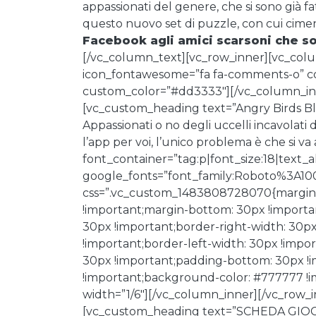
appassionati del genere, che si sono già fa
questo nuovo set di puzzle, con cui cimen
Facebook agli amici scarsoni che sono
[/vc_column_text][vc_row_inner][vc_colu
icon_fontawesome=”fa fa-comments-o” colo
custom_color=”#dd3333″][/vc_column_inn
[vc_custom_heading text=”Angry Birds Blas
Appassionati o no degli uccelli incavolati 
l’app per voi, l’unico problema è che si 
font_container=”tag:p|font_size:18|text_ali
google_fonts=”font_family:Roboto%3A1
css=”.vc_custom_1483808728070{margin-t
!important;margin-bottom: 30px !importan
30px !important;border-right-width: 30p
!important;border-left-width: 30px !impo
30px !important;padding-bottom: 30px !i
!important;background-color: #777777 !i
width=”1/6″][/vc_column_inner][/vc_row_
[vc_custom_heading text=”SCHEDA GIO