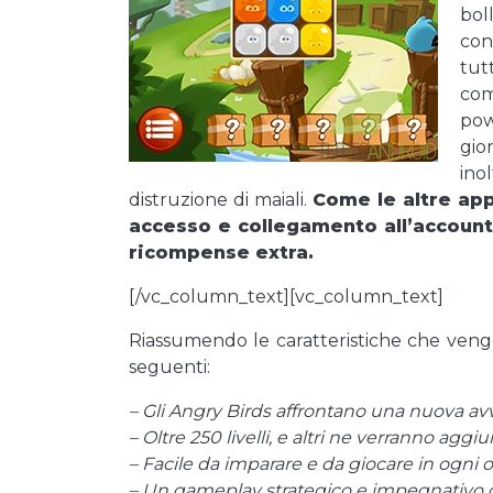
bol
con
tut
com
pow
gio
ino
distruzione di maiali.
Come le altre app
accesso e collegamento all’account
ricompense extra.
[/vc_column_text][vc_column_text]
Riassumendo le caratteristiche che veng
seguenti:
– Gli Angry Birds affrontano una nuova av
– Oltre 250 livelli, e altri ne verranno aggiu
– Facile da imparare e da giocare in ogni 
– Un gameplay strategico e impegnativo ch