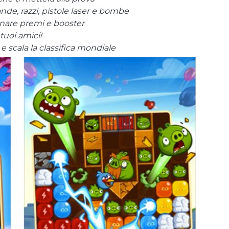
onde, razzi, pistole laser e bombe
gnare premi e booster
 tuoi amici!
e scala la classifica mondiale