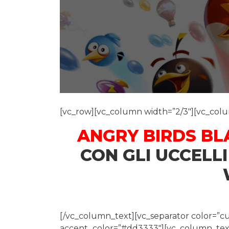
[vc_row][vc_column width=”2/3″][vc_col
ANGRY BIRDS BL
CON GLI UCCELLI
[/vc_column_text][vc_separator color=”c
accent_color=”#dd3333″][vc_column_tex