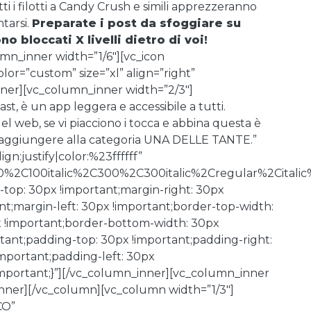
tti i filotti a Candy Crush e simili apprezzeranno
tarsi.
Preparate i post da sfoggiare su
 bloccati X livelli dietro di voi!
mn_inner width=”1/6″][vc_icon
r=”custom” size=”xl” align=”right”
er][vc_column_inner width=”2/3″]
t, è un app leggera e accessibile a tutti.
del web, se vi piacciono i tocca e abbina questa è
va aggiungere alla categoria UNA DELLE TANTE.”
gn:justify|color:%23ffffff”
00%2C100italic%2C300%2C300italic%2Cregular%2Cital
op: 30px !important;margin-right: 30px
t;margin-left: 30px !important;border-top-width:
x !important;border-bottom-width: 30px
rtant;padding-top: 30px !important;padding-right:
mportant;padding-left: 30px
mportant;}”][/vc_column_inner][vc_column_inner
inner][/vc_column][vc_column width=”1/3″]
CO”