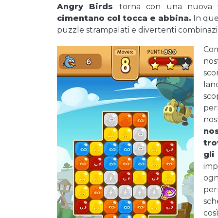
Angry Birds
torna con una nuova 
cimentano col tocca e abbina.
In que
puzzle strampalati e divertenti combinazio
Com
nos
sco
lan
sco
per
nost
nos
tro
gli
imp
ogn
per
sch
cos