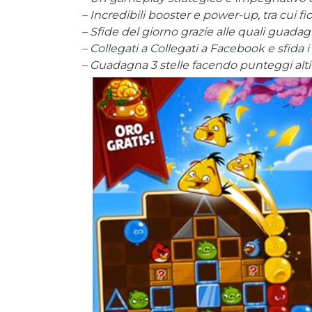
– Incredibili booster e power-up, tra cui fi
– Sfide del giorno grazie alle quali guada
– Collegati a Collegati a Facebook e sfida i
– Guadagna 3 stelle facendo punteggi alti 