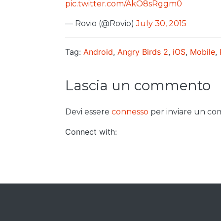
pic.twitter.com/AkO8sRggm0
— Rovio (@Rovio)
July 30, 2015
Tag:
Android
,
Angry Birds 2
,
iOS
,
Mobile
,
Lascia un commento
Devi essere
connesso
per inviare un c
Connect with: