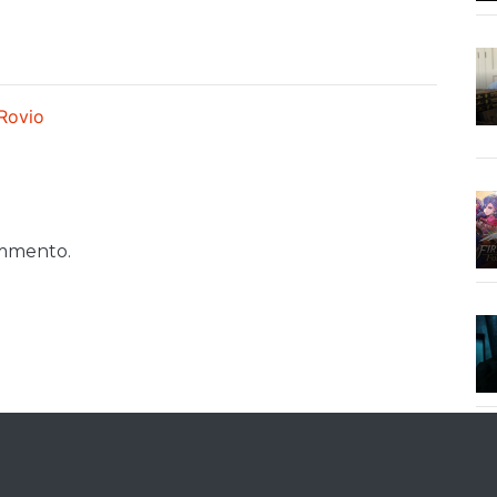
Rovio
ommento.