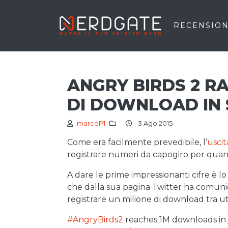
RECENSION
ANGRY BIRDS 2 R
DI DOWNLOAD IN 
marcoP1
3 Ago 2015
Come era facilmente prevedibile, l’
uscit
registrare numeri da capogiro per quant
A dare le prime impressionanti cifre è l
che dalla sua pagina Twitter ha comunic
registrare un milione di download tra ut
#AngryBirds2
reaches 1M downloads in 