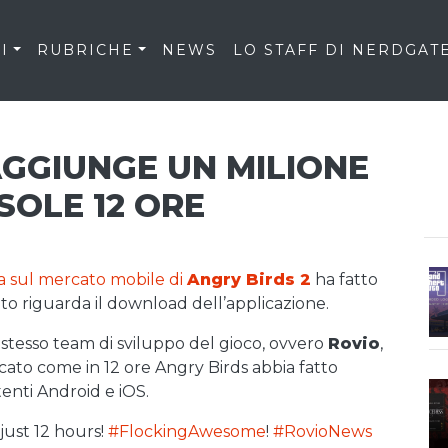
I
RUBRICHE
NEWS
LO STAFF DI NERDGAT
AGGIUNGE UN MILIONE
SOLE 12 ORE
a sul mercato mobile di
Angry Birds 2
ha fatto
o riguarda il download dell’applicazione.
o stesso team di sviluppo del gioco, ovvero
Rovio
,
ato come in 12 ore Angry Birds abbia fatto
enti Android e iOS.
just 12 hours!
#FlockingAwesome
!
#RovioNews