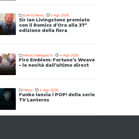
Eventi
,
News
5 Ago 2026
Sir Ian Livingstone premiato
con il Romics d’Oro alla 37ª
edizione della fiera
News
,
Videogiochi
4 Ago 2026
Fire Emblem: Fortune’s Weave
– le novità dall’ultimo direct
News
4 Ago 2026
Funko lancia i POP! della serie
TV Lanterns