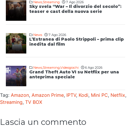
News
,
Streaming
7 Ago 2026
Sky svela “War – Il divorzio del secolo”:
teaser e cast della nuova serie
News
7 Ago 2026
L’Estranea di Paolo Strippoli – prima clip
inedita dal film
News
,
Streaming
,
Videogiochi
6 Ago 2026
Grand Theft Auto VI su Netflix per una
anteprima speciale
Tag:
Amazon
,
Amazon Prime
,
IPTV
,
Kodi
,
Mini PC
,
Netflix
,
Streaming
,
TV BOX
Lascia un commento