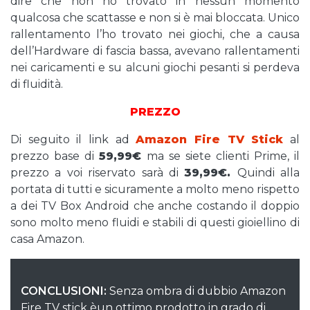
dire che non ho trovato in nessun momento
qualcosa che scattasse e non si è mai bloccata. Unico
rallentamento l’ho trovato nei giochi, che a causa
dell’Hardware di fascia bassa, avevano rallentamenti
nei caricamenti e su alcuni giochi pesanti si perdeva
di fluidità.
PREZZO
Di seguito il link ad
Amazon Fire TV Stick
al
prezzo base di
59,99€
ma se siete clienti Prime, il
prezzo a voi riservato sarà di
39,99€.
Quindi alla
portata di tutti e sicuramente a molto meno rispetto
a dei TV Box Android che anche costando il doppio
sono molto meno fluidi e stabili di questi gioiellino di
casa Amazon.
CONCLUSIONI:
Senza ombra di dubbio Amazon
Fire TV stick èun ottimo prodotto in grado di