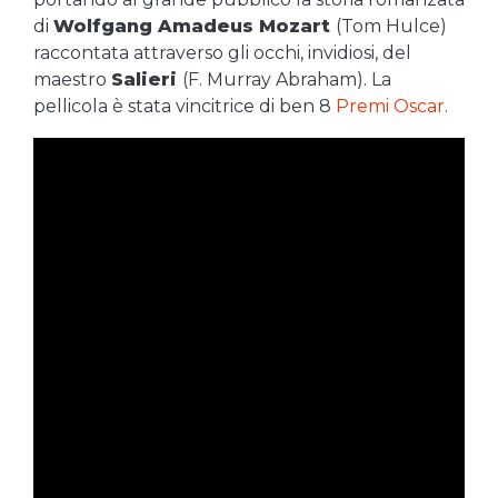
di
Wolfgang Amadeus Mozart
(Tom Hulce)
raccontata attraverso gli occhi, invidiosi, del
maestro
Salieri
(F. Murray Abraham). La
pellicola è stata vincitrice di ben 8
Premi Oscar
.