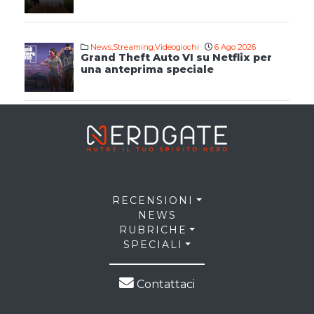
News
,
Streaming
,
Videogiochi
6 Ago 2026
Grand Theft Auto VI su Netflix per
una anteprima speciale
RECENSIONI
NEWS
RUBRICHE
SPECIALI
Contattaci