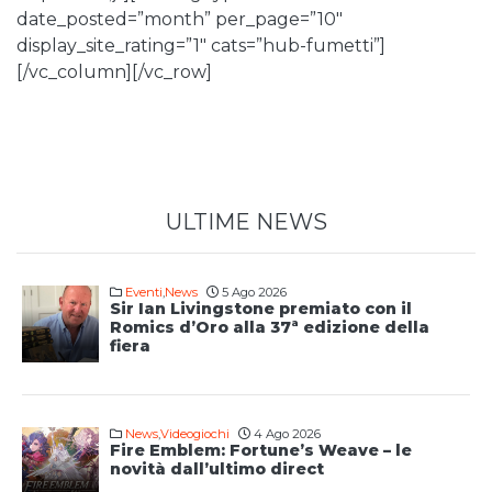
date_posted=”month” per_page=”10″
display_site_rating=”1″ cats=”hub-fumetti”]
[/vc_column][/vc_row]
ULTIME NEWS
Eventi
,
News
5 Ago 2026
Sir Ian Livingstone premiato con il
Romics d’Oro alla 37ª edizione della
fiera
News
,
Videogiochi
4 Ago 2026
Fire Emblem: Fortune’s Weave – le
novità dall’ultimo direct