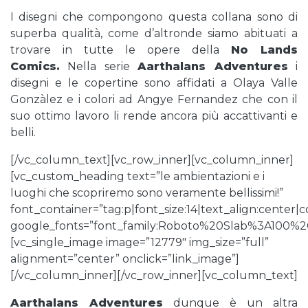
I disegni che compongono questa collana sono di
superba qualità, come d’altronde siamo abituati a
trovare in tutte le opere della
No Lands
Comics.
Nella serie
Aarthalans Adventures
i
disegni e le copertine sono affidati a Olaya Valle
Gonzàlez e i colori ad Angye Fernandez che con il
suo ottimo lavoro li rende ancora più accattivanti e
belli.
[/vc_column_text][vc_row_inner][vc_column_inner]
[vc_custom_heading text=”le ambientazioni e i
luoghi che scopriremo sono veramente bellissimi!”
font_container=”tag:p|font_size:14|text_align:center
google_fonts=”font_family:Roboto%20Slab%3A100%
[vc_single_image image=”12779″ img_size=”full”
alignment=”center” onclick=”link_image”]
[/vc_column_inner][/vc_row_inner][vc_column_text]
Aarthalans Adventures
dunque è un altra