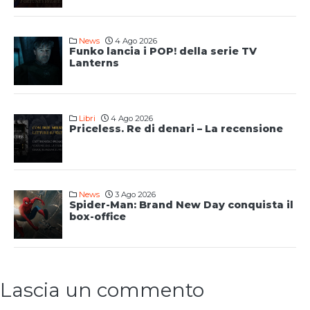
News
4 Ago 2026
Funko lancia i POP! della serie TV
Lanterns
Libri
4 Ago 2026
Priceless. Re di denari – La recensione
News
3 Ago 2026
Spider-Man: Brand New Day conquista il
box-office
Lascia un commento