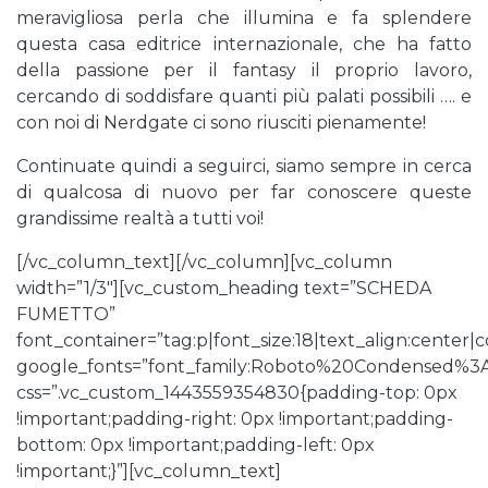
meravigliosa perla che illumina e fa splendere
questa casa editrice internazionale, che ha fatto
della passione per il fantasy il proprio lavoro,
cercando di soddisfare quanti più palati possibili …. e
con noi di Nerdgate ci sono riusciti pienamente!
Continuate quindi a seguirci, siamo sempre in cerca
di qualcosa di nuovo per far conoscere queste
grandissime realtà a tutti voi!
[/vc_column_text][/vc_column][vc_column
width=”1/3″][vc_custom_heading text=”SCHEDA
FUMETTO”
font_container=”tag:p|font_size:18|text_align:center
google_fonts=”font_family:Roboto%20Condensed%3
css=”.vc_custom_1443559354830{padding-top: 0px
!important;padding-right: 0px !important;padding-
bottom: 0px !important;padding-left: 0px
!important;}”][vc_column_text]