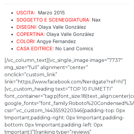
USCITA:
Marzo 2015
SOGGETTO E SCENEGGIATURA:
Nax
DISEGNI:
Olaya Valle Gonzàlez
COPERTINA:
Olaya Valle Gonzàlez
COLORI:
Angye Fernandez
CASA EDITRICE:
No Land Comics
[/vc_column_text][vc_single_image image=”7737″
img_size=”full” alignment=”center”
onclick=”custom_link”
link=”https://www.facebook.com/Nerdgate?ref=hl”]
[vc_custom_heading text=”TOP 10 FUMETTI”
font_container=”tag:p|font_size:18|text_align:center
google_fonts=”font_family:Roboto%20Condensed%3
css=”.vc_custom_1443559220346{padding-top: 0px
!important;padding-right: 0px !important;padding-
bottom: 0px !important;padding-left: 0px
!important;}”][ranking type=”reviews”