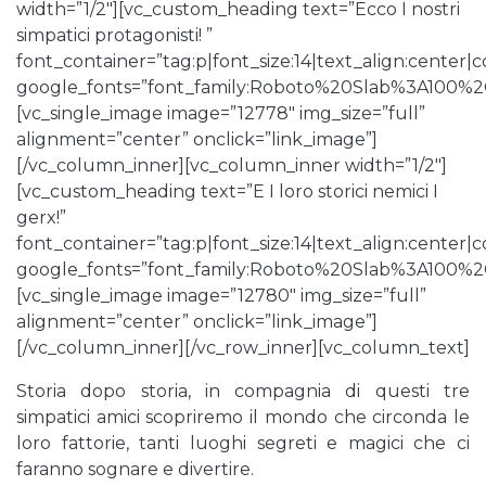
width=”1/2″][vc_custom_heading text=”Ecco I nostri
simpatici protagonisti! ”
font_container=”tag:p|font_size:14|text_align:center
google_fonts=”font_family:Roboto%20Slab%3A100%
[vc_single_image image=”12778″ img_size=”full”
alignment=”center” onclick=”link_image”]
[/vc_column_inner][vc_column_inner width=”1/2″]
[vc_custom_heading text=”E I loro storici nemici I
gerx!”
font_container=”tag:p|font_size:14|text_align:center
google_fonts=”font_family:Roboto%20Slab%3A100%
[vc_single_image image=”12780″ img_size=”full”
alignment=”center” onclick=”link_image”]
[/vc_column_inner][/vc_row_inner][vc_column_text]
Storia dopo storia, in compagnia di questi tre
simpatici amici scopriremo il mondo che circonda le
loro fattorie, tanti luoghi segreti e magici che ci
faranno sognare e divertire.