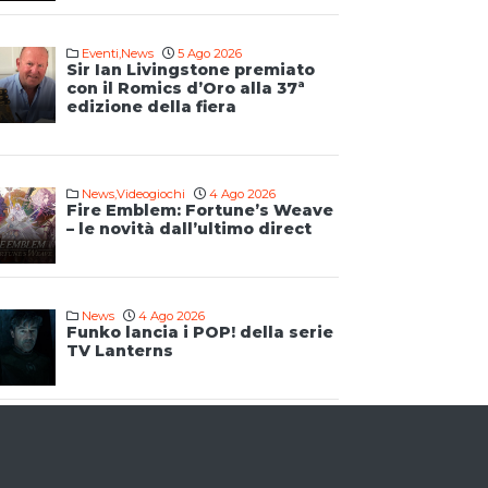
Eventi
,
News
5 Ago 2026
Sir Ian Livingstone premiato
con il Romics d’Oro alla 37ª
edizione della fiera
News
,
Videogiochi
4 Ago 2026
Fire Emblem: Fortune’s Weave
– le novità dall’ultimo direct
News
4 Ago 2026
Funko lancia i POP! della serie
TV Lanterns