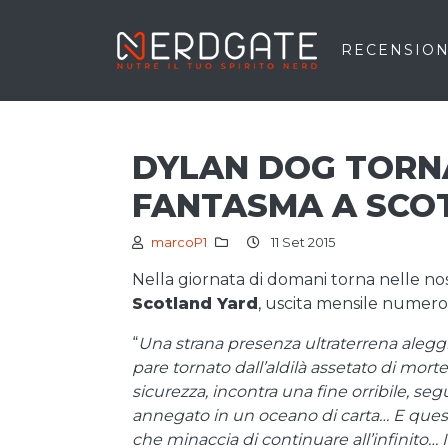
RECENSION
DYLAN DOG TORNA
FANTASMA A SCO
marcoP1
11 Set 2015
Nella giornata di domani torna nelle no
Scotland Yard
, uscita mensile numero 
“
Una strana presenza ultraterrena aleggi
pare tornato dall’aldilà assetato di morte
sicurezza, incontra una fine orribile, se
annegato in un oceano di carta… E questi
che minaccia di continuare all’infinito…