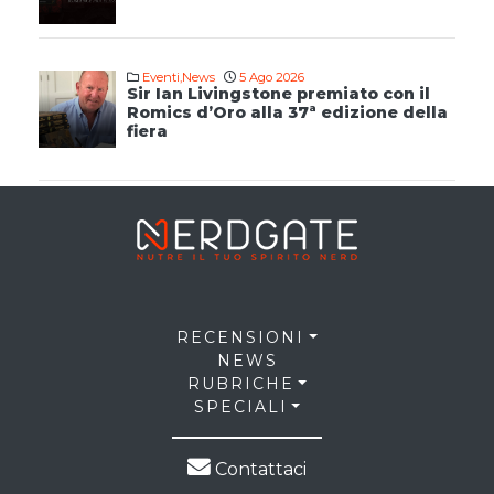
Eventi
,
News
5 Ago 2026
Sir Ian Livingstone premiato con il
Romics d’Oro alla 37ª edizione della
fiera
RECENSIONI
NEWS
RUBRICHE
SPECIALI
Contattaci