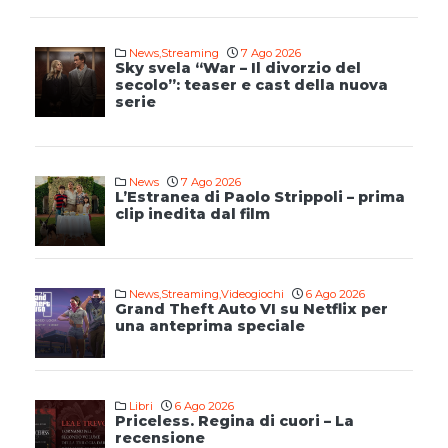
News
,
Streaming
7 Ago 2026
Sky svela “War – Il divorzio del
secolo”: teaser e cast della nuova
serie
News
7 Ago 2026
L’Estranea di Paolo Strippoli – prima
clip inedita dal film
News
,
Streaming
,
Videogiochi
6 Ago 2026
Grand Theft Auto VI su Netflix per
una anteprima speciale
Libri
6 Ago 2026
Priceless. Regina di cuori – La
recensione