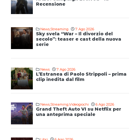
Recensione
News
,
Streaming
7 Ago 2026
Sky svela “War – Il divorzio del
secolo”: teaser e cast della nuova
serie
News
7 Ago 2026
L’Estranea di Paolo Strippoli – prima
clip inedita dal film
News
,
Streaming
,
Videogiochi
6 Ago 2026
Grand Theft Auto VI su Netflix per
una anteprima speciale
Libri
6 Ago 2026