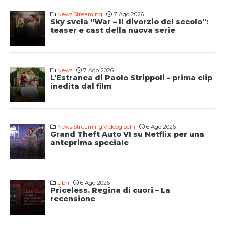
News
,
Streaming
7 Ago 2026
Sky svela “War – Il divorzio del secolo”:
teaser e cast della nuova serie
News
7 Ago 2026
L’Estranea di Paolo Strippoli – prima clip
inedita dal film
News
,
Streaming
,
Videogiochi
6 Ago 2026
Grand Theft Auto VI su Netflix per una
anteprima speciale
Libri
6 Ago 2026
Priceless. Regina di cuori – La
recensione