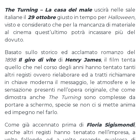
The Turning – La casa del male
uscirà nelle sale
italiane il
29 ottobre
giusto in tempo per
Halloween
,
visto e considerato che per la mancanza di materiale
al cinema quest’ultimo potrà incassare più del
dovuto.
Basato sullo storico ed acclamato romanzo del
1898
Il giro di vite
di
Henry James
, il film tenta
quello che nel corso degli anni hanno tentato tanti
altri registi ovvero rielaborare ed a tratti richiamare
in chiave moderna il messaggio, le atmosfere e le
sensazione presenti nell’opera originale, che come
dimostra anche
The Turning
sono complesse da
portare a schermo, specie se non ci si mette anima
ed impegno nel farlo.
Come già accennato prima di
Floria Sigismondi
,
anche altri registi hanno tenatato nell’impresa, a
volte fallendo ed a volte creando qualcosa di