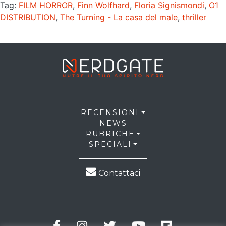
Tag:
FILM HORROR
,
Finn Wolfhard
,
Floria Signismondi
,
O1
DISTRIBUTION
,
The Turning - La casa del male
,
thriller
RECENSIONI
NEWS
RUBRICHE
SPECIALI
Contattaci