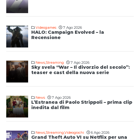
Videogames
7 Ago 2026
HALO: Campaign Evolved – la
Recensione
News
,
Streaming
7 Ago 2026
Sky svela “War – Il divorzio del secolo”:
teaser e cast della nuova serie
News
7 Ago 2026
L’Estranea di Paolo Strippoli – prima clip
inedita dal film
News
,
Streaming
,
Videogiochi
6 Ago 2026
Grand Theft Auto VI su Netflix per una