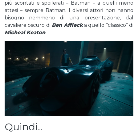
più scontati e spoilerati – Batman – a quelli meno
attesi – sempre Batman. I diversi attori non hanno
bisogno nemmeno di una presentazione, dal
cavaliere oscuro di
Ben Affleck
a quello “classico” di
Micheal Keaton
.
Quindi..