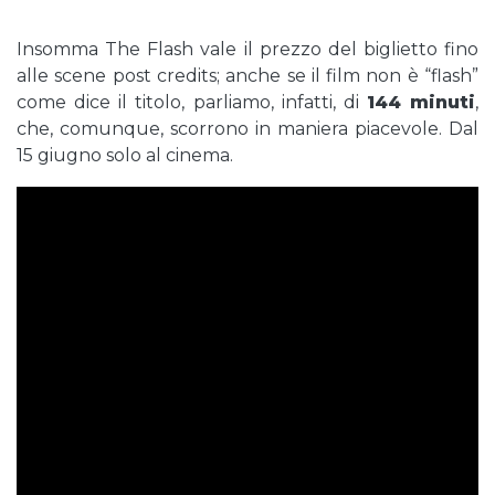
Insomma The Flash vale il prezzo del biglietto fino
alle scene post credits; anche se il film non è “flash”
come dice il titolo, parliamo, infatti, di
144 minuti
,
che, comunque, scorrono in maniera piacevole. Dal
15 giugno solo al cinema.