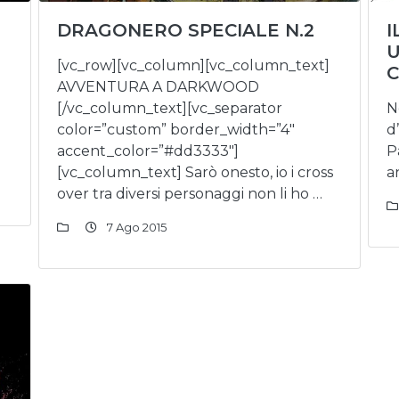
DRAGONERO SPECIALE N.2
I
U
[vc_row][vc_column][vc_column_text]
AVVENTURA A DARKWOOD
[/vc_column_text][vc_separator
N
color=”custom” border_width=”4″
d
accent_color=”#dd3333″]
P
[vc_column_text] Sarò onesto, io i cross
a
over tra diversi personaggi non li ho …
7 Ago 2015