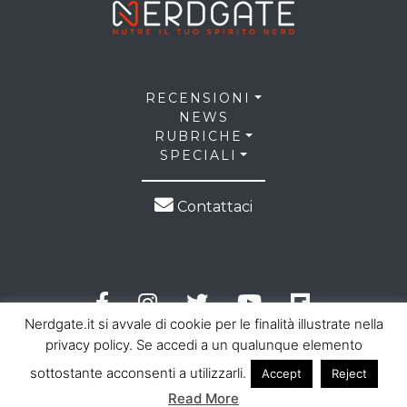
RECENSIONI
NEWS
RUBRICHE
SPECIALI
Contattaci
Nerdgate.it si avvale di cookie per le finalità illustrate nella
privacy policy. Se accedi a un qualunque elemento
sottostante acconsenti a utilizzarli.
Accept
Reject
© 2026 NerdGate all right reserved |
Privacy Policy
|
Read More
Cookie Law