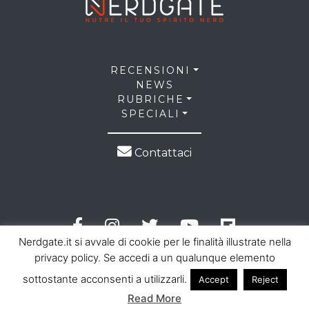
RECENSIONI
NEWS
RUBRICHE
SPECIALI
Contattaci
Nerdgate.it si avvale di cookie per le finalità illustrate nella
privacy policy. Se accedi a un qualunque elemento
sottostante acconsenti a utilizzarli.
Accept
Reject
© 2026 NerdGate all right reserved |
Privacy Policy
|
Read More
Cookie Law