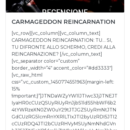
CARMAGEDDON REINCARNATION
[vc_row][vc_column][vc_column_text]
CARMAGEDDON REINCARNATION: TU… SI,
TU DIFRONTE ALLO SCHERMO, CREDI ALLA
REINCARNAZIONE? [/vc_column_text]
[vc_separator color=”custom”
border_width=”4″ accent_color=”#dd3333″]
[vc_raw_html
css=”.vc_custom_1450774551963{margin-left:
15%
!important;}”]JTNDaWZyYW1lJTIwc3JjJTNEJT
IyaHR0cCUzQSUyRiUyRnJjbS1ldS5hbWF6b2
4tYWRzeXN0ZW0uY29tJTJGZSUyRmNtJTN
GdCUzRG5lcmRnYXRlLTIxJTI2byUzRDI5JTI2
cCUzRDQ4JTI2bCUzRHVyMSUyNmNhdGVn