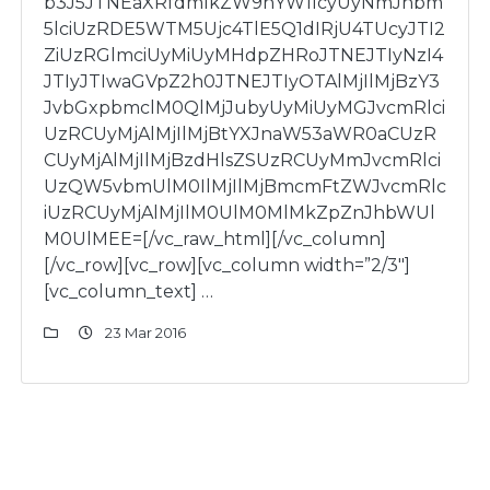
b3J5JTNEaXRfdmlkZW9nYW1lcyUyNmJhbm
5lciUzRDE5WTM5Ujc4TlE5Q1dIRjU4TUcyJTI2
ZiUzRGlmciUyMiUyMHdpZHRoJTNEJTIyNzI4
JTIyJTIwaGVpZ2h0JTNEJTIyOTAlMjIlMjBzY3
JvbGxpbmclM0QlMjJubyUyMiUyMGJvcmRlci
UzRCUyMjAlMjIlMjBtYXJnaW53aWR0aCUzR
CUyMjAlMjIlMjBzdHlsZSUzRCUyMmJvcmRlci
UzQW5vbmUlM0IlMjIlMjBmcmFtZWJvcmRlc
iUzRCUyMjAlMjIlM0UlM0MlMkZpZnJhbWUl
M0UlMEE=[/vc_raw_html][/vc_column]
[/vc_row][vc_row][vc_column width=”2/3″]
[vc_column_text] …
23 Mar 2016