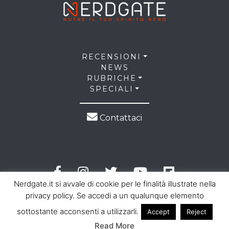
RECENSIONI
NEWS
RUBRICHE
SPECIALI
Contattaci
Nerdgate.it si avvale di cookie per le finalità illustrate nella
privacy policy. Se accedi a un qualunque elemento
sottostante acconsenti a utilizzarli.
Accept
Reject
© 2026 NerdGate all right reserved |
Privacy Policy
|
Read More
Cookie Law