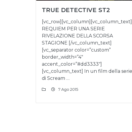
TRUE DETECTIVE ST2
[vc_row][vc_column][vc_column_text]
REQUIEM PER UNA SERIE
RIVELAZIONE DELLA SCORSA
STAGIONE [/vc_column_text]
[vc_separator color=”custom”
border_width=”4″
accent_color=”#dd3333″]
[vc_column_text] In un film della seri
di Scream …
7 Ago 2015