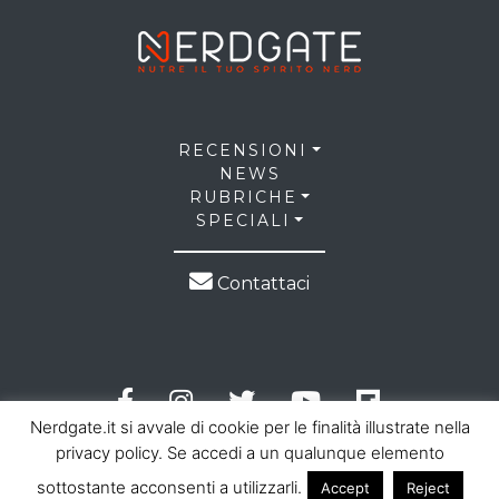
RECENSIONI
NEWS
RUBRICHE
SPECIALI
Contattaci
Nerdgate.it si avvale di cookie per le finalità illustrate nella
privacy policy. Se accedi a un qualunque elemento
sottostante acconsenti a utilizzarli.
Accept
Reject
© 2026 NerdGate all right reserved |
Privacy Policy
|