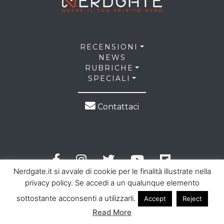
RECENSIONI
NEWS
RUBRICHE
SPECIALI
Contattaci
Nerdgate.it si avvale di cookie per le finalità illustrate nella
privacy policy. Se accedi a un qualunque elemento
sottostante acconsenti a utilizzarli.
Accept
Reject
© 2026 NerdGate all right reserved |
Privacy Policy
|
Read More
Cookie Law