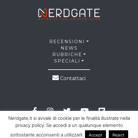
RECENSIONI
NEWS
RUBRICHE
SPECIALI
Contattaci
Nerdgate.it si avvale di cookie per le finalità illustrate nella
privacy policy. Se accedi a un qualunque elemento
sottostante acconsenti a utilizzarli.
Accept
Reject
© 2026 NerdGate all right reserved |
Privacy Policy
|