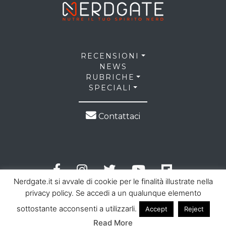
RECENSIONI
NEWS
RUBRICHE
SPECIALI
Contattaci
Nerdgate.it si avvale di cookie per le finalità illustrate nella
privacy policy. Se accedi a un qualunque elemento
sottostante acconsenti a utilizzarli.
Accept
Reject
© 2026 NerdGate all right reserved |
Privacy Policy
|
Read More
Cookie Law