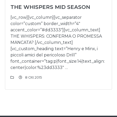
THE WHISPERS MID SEASON
[vc_row][vc_column][vc_separator
color=”custom” border_width=”4″
accent_color=”#dd3333″][vc_column_text]
THE WHISPERS: CONFERMA O PROMESSA
MANCATA? [/vc_column_text]
[vc_custom_heading text=”Henry e Minx, i
piccoli amici del pericoloso Drill”
font_container=”tag:p|font_size:14|text_align:
center|color:%23dd3333″ …
8 Ott 2015