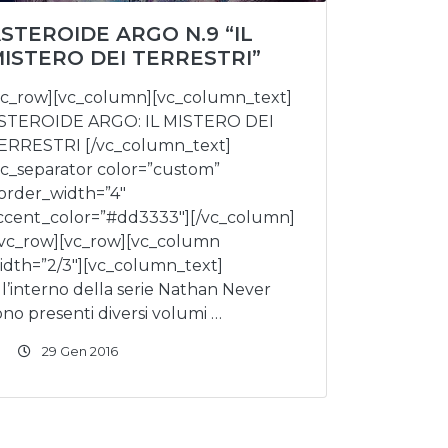
STEROIDE ARGO N.9 “IL
ISTERO DEI TERRESTRI”
vc_row][vc_column][vc_column_text]
STEROIDE ARGO: IL MISTERO DEI
ERRESTRI [/vc_column_text]
vc_separator color=”custom”
order_width=”4″
ccent_color=”#dd3333″][/vc_column]
/vc_row][vc_row][vc_column
idth=”2/3″][vc_column_text]
ll’interno della serie Nathan Never
ono presenti diversi volumi …
29 Gen 2016