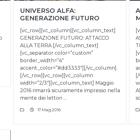
UNIVERSO ALFA:
A
GENERAZIONE FUTURO
M
[vc_row][vc_column][vc_column_text]
[
o
GENERAZIONE FUTURO: ATTACCO
A
ALLA TERRA [/vc_column_text]
T
[vc_separator color=”custom”
[
border_width=”4″
b
accent_color=”#dd3333″][/vc_column]
a
[/vc_row][vc_row][vc_column
[
width=”2/3″][vc_column_text] Maggio
w
2016 rimarrà sicuramente impresso nella
A
mente dei lettori …
s
17 Mag 2016