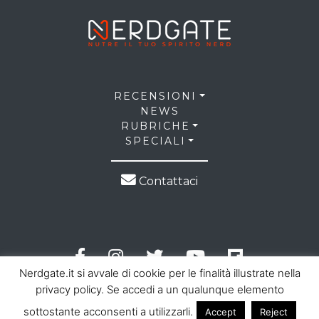
RECENSIONI
NEWS
RUBRICHE
SPECIALI
Contattaci
Nerdgate.it si avvale di cookie per le finalità illustrate nella
privacy policy. Se accedi a un qualunque elemento
sottostante acconsenti a utilizzarli.
Accept
Reject
© 2026 NerdGate all right reserved |
Privacy Policy
|