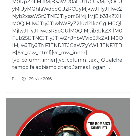
M0RpZnIlMjIlMjB3aWR0aCUzRCUyMjcyOCU
yMiUyMGhlaWdodCUzRCUyMjkwJTIyJTIwc2
Nyb2xsaW5nJTNEJTIybm8lMjIlMjBib3JkZXIl
M0QlMjIwJTIyJTIwbWFyZ2lud2lkdGglM0Ql
MjIwJTIyJTIwc3R5bGUlM0QlMjJib3JkZXIlM0
Fub25lJTNCJTIyJTIwZnJhbWVib3JkZXIlM0Q
lMjIwJTIyJTNFJTNDJTJGaWZyYW1lJTNFJTB
B[/vc_raw_html][vc_row_inner]
[vc_column_inner][vc_column_text] Qualche
tempo fa abbiamo citato James Hogan …
29 Mar 2016