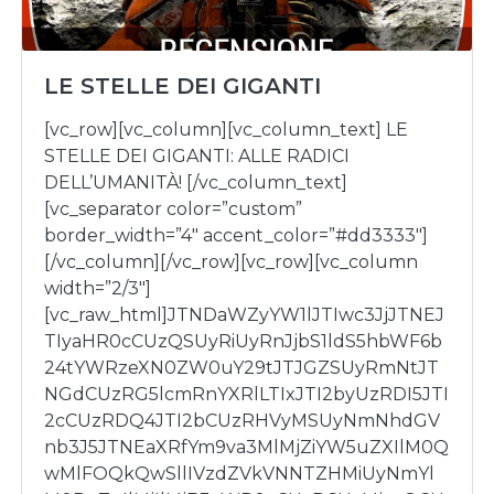
LE STELLE DEI GIGANTI
[vc_row][vc_column][vc_column_text] LE
STELLE DEI GIGANTI: ALLE RADICI
DELL’UMANITÀ! [/vc_column_text]
[vc_separator color=”custom”
border_width=”4″ accent_color=”#dd3333″]
[/vc_column][/vc_row][vc_row][vc_column
width=”2/3″]
[vc_raw_html]JTNDaWZyYW1lJTIwc3JjJTNEJ
TIyaHR0cCUzQSUyRiUyRnJjbS1ldS5hbWF6b
24tYWRzeXN0ZW0uY29tJTJGZSUyRmNtJT
NGdCUzRG5lcmRnYXRlLTIxJTI2byUzRDI5JTI
2cCUzRDQ4JTI2bCUzRHVyMSUyNmNhdGV
nb3J5JTNEaXRfYm9va3MlMjZiYW5uZXIlM0Q
wMlFOQkQwSllIVzdZVkVNNTZHMiUyNmYl