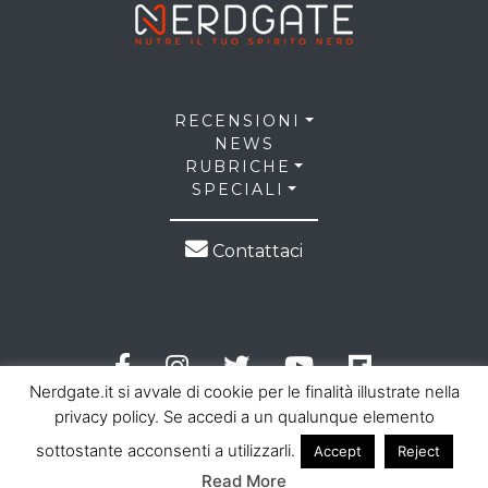
RECENSIONI
NEWS
RUBRICHE
SPECIALI
Contattaci
Nerdgate.it si avvale di cookie per le finalità illustrate nella
privacy policy. Se accedi a un qualunque elemento
sottostante acconsenti a utilizzarli.
Accept
Reject
© 2026 NerdGate all right reserved |
Privacy Policy
|
Read More
Cookie Law