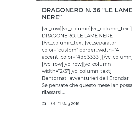
DRAGONERO N. 36 “LE LAM
NERE”
[vc_row][vc_column][vc_column_text]
DRAGONERO: LE LAME NERE
[/vc_column_text][vc_separator
color=”custom” border_width=”4″
accent_color=”#dd3333″][/vc_column
[/vc_row][vc_row][vc_column
width=”2/3″][vc_column_text]
Bentornati, avventurieri dell’Erondar!
Se pensate che questo mese Ian poss
rilassarsi …
11 Mag 2016