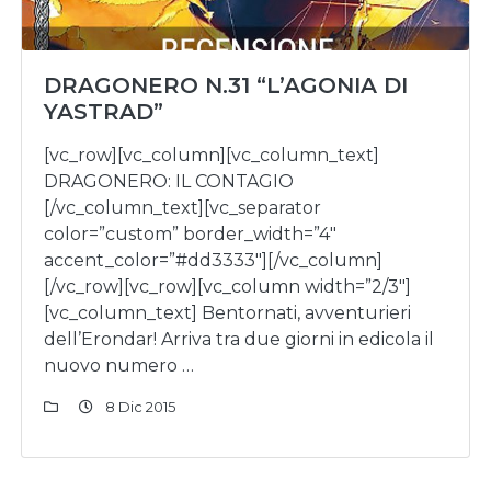
DRAGONERO N.31 “L’AGONIA DI
YASTRAD”
[vc_row][vc_column][vc_column_text]
DRAGONERO: IL CONTAGIO
[/vc_column_text][vc_separator
color=”custom” border_width=”4″
accent_color=”#dd3333″][/vc_column]
[/vc_row][vc_row][vc_column width=”2/3″]
[vc_column_text] Bentornati, avventurieri
dell’Erondar! Arriva tra due giorni in edicola il
nuovo numero …
8 Dic 2015