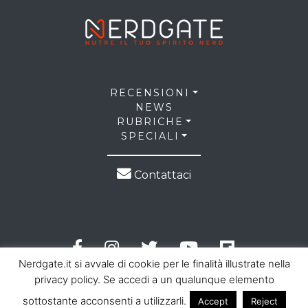
RECENSIONI
NEWS
RUBRICHE
SPECIALI
Contattaci
Nerdgate.it si avvale di cookie per le finalità illustrate nella
privacy policy. Se accedi a un qualunque elemento
sottostante acconsenti a utilizzarli.
Accept
Reject
© 2026 NerdGate all right reserved |
Privacy Policy
|