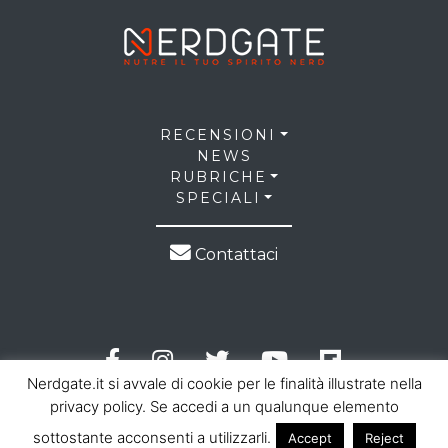
RECENSIONI
NEWS
RUBRICHE
SPECIALI
Contattaci
Nerdgate.it si avvale di cookie per le finalità illustrate nella
privacy policy. Se accedi a un qualunque elemento
sottostante acconsenti a utilizzarli.
Accept
Reject
© 2026 NerdGate all right reserved |
Privacy Policy
|