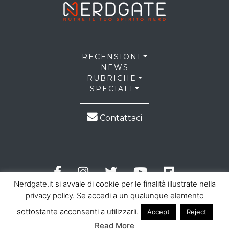
RECENSIONI
NEWS
RUBRICHE
SPECIALI
Contattaci
Nerdgate.it si avvale di cookie per le finalità illustrate nella
privacy policy. Se accedi a un qualunque elemento
sottostante acconsenti a utilizzarli.
Accept
Reject
© 2026 NerdGate all right reserved |
Privacy Policy
|
Read More
Cookie Law