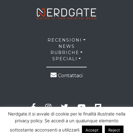
RECENSIONI
NEWS
RUBRICHE
SPECIALI
Contattaci
Nerdgate.it si avvale di cookie per le finalità illustrate nella
privacy policy. Se accedi a un qualunque elemento
sottostante acconsenti a utilizzarli.
Accept
Reject
© 2026 NerdGate all right reserved |
Privacy Policy
|