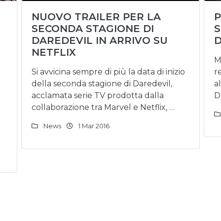
NUOVO TRAILER PER LA
P
SECONDA STAGIONE DI
S
DAREDEVIL IN ARRIVO SU
D
NETFLIX
M
Si avvicina sempre di più la data di inizio
r
della seconda stagione di Daredevil,
a
acclamata serie TV prodotta dalla
D
collaborazione tra Marvel e Netflix, …
News
1 Mar 2016