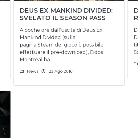
DEUS EX MANKIND DIVIDED:
D
SVELATO IL SEASON PASS
R
A poche ore dall’uscita di Deus Ex:
D
Mankind Divided (sulla
D
pagina Steam del gioco è possibile
t
effettuare il pre-download), Eidos
S
Montreal ha …
News
23 Ago 2016