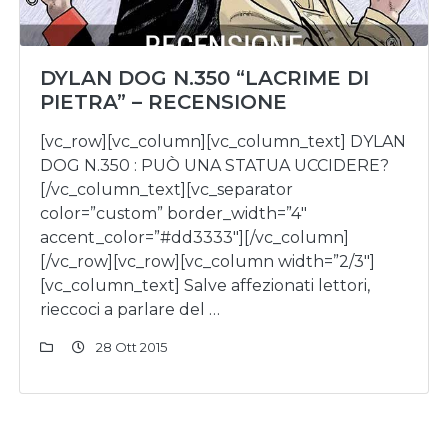
DYLAN DOG N.350 “LACRIME DI
PIETRA” – RECENSIONE
[vc_row][vc_column][vc_column_text] DYLAN
DOG N.350 : PUÒ UNA STATUA UCCIDERE?
[/vc_column_text][vc_separator
color=”custom” border_width=”4″
accent_color=”#dd3333″][/vc_column]
[/vc_row][vc_row][vc_column width=”2/3″]
[vc_column_text] Salve affezionati lettori,
rieccoci a parlare del …
28 Ott 2015