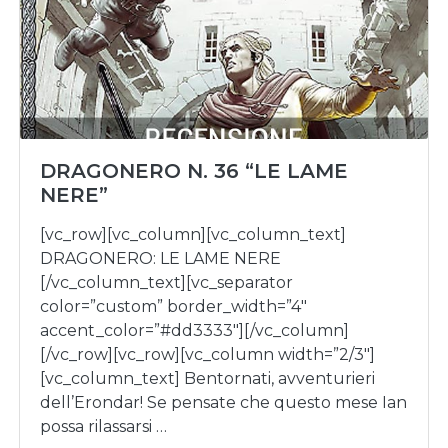
DRAGONERO N. 36 “LE LAME
NERE”
[vc_row][vc_column][vc_column_text]
DRAGONERO: LE LAME NERE
[/vc_column_text][vc_separator
color=”custom” border_width=”4″
accent_color=”#dd3333″][/vc_column]
[/vc_row][vc_row][vc_column width=”2/3″]
[vc_column_text] Bentornati, avventurieri
dell’Erondar! Se pensate che questo mese Ian
possa rilassarsi …