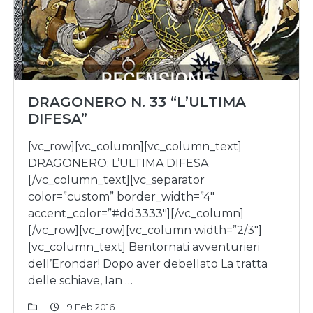
DRAGONERO N. 33 “L’ULTIMA
DIFESA”
[vc_row][vc_column][vc_column_text]
DRAGONERO: L’ULTIMA DIFESA
[/vc_column_text][vc_separator
color=”custom” border_width=”4″
accent_color=”#dd3333″][/vc_column]
[/vc_row][vc_row][vc_column width=”2/3″]
[vc_column_text] Bentornati avventurieri
dell’Erondar! Dopo aver debellato La tratta
delle schiave, Ian …
9 Feb 2016