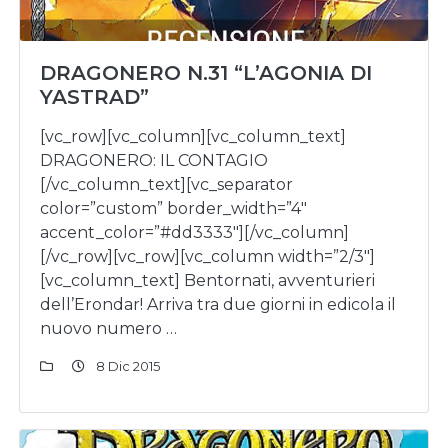
DRAGONERO N.31 “L’AGONIA DI
YASTRAD”
[vc_row][vc_column][vc_column_text]
DRAGONERO: IL CONTAGIO
[/vc_column_text][vc_separator
color=”custom” border_width=”4″
accent_color=”#dd3333″][/vc_column]
[/vc_row][vc_row][vc_column width=”2/3″]
[vc_column_text] Bentornati, avventurieri
dell’Erondar! Arriva tra due giorni in edicola il
nuovo numero …
8 Dic 2015