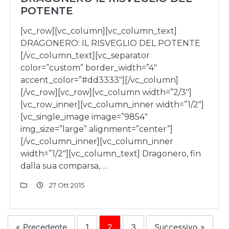
POTENTE
[vc_row][vc_column][vc_column_text]
DRAGONERO: IL RISVEGLIO DEL POTENTE
[/vc_column_text][vc_separator
color=”custom” border_width=”4″
accent_color=”#dd3333″][/vc_column]
[/vc_row][vc_row][vc_column width=”2/3″]
[vc_row_inner][vc_column_inner width=”1/2″]
[vc_single_image image=”9854″
img_size=”large” alignment=”center”]
[/vc_column_inner][vc_column_inner
width=”1/2″][vc_column_text] Dragonero, fin
dalla sua comparsa, …
27 Ott 2015
« Precedente
1
2
3
Successivo »