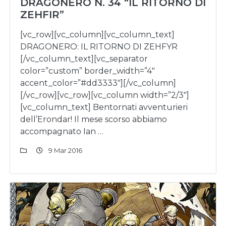
DRAGONERO N. 34 “IL RITORNO DI
ZEHFIR”
[vc_row][vc_column][vc_column_text]
DRAGONERO: IL RITORNO DI ZEHFYR
[/vc_column_text][vc_separator
color=”custom” border_width=”4″
accent_color=”#dd3333″][/vc_column]
[/vc_row][vc_row][vc_column width=”2/3″]
[vc_column_text] Bentornati avventurieri
dell’Erondar! Il mese scorso abbiamo
accompagnato Ian …
9 Mar 2016