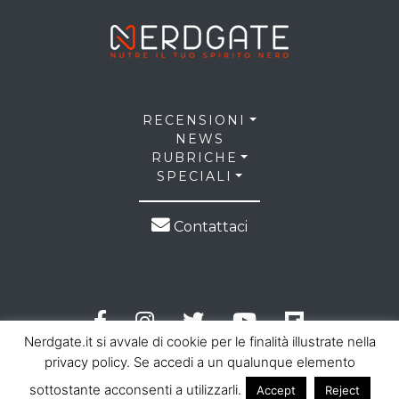
RECENSIONI
NEWS
RUBRICHE
SPECIALI
Contattaci
Nerdgate.it si avvale di cookie per le finalità illustrate nella
privacy policy. Se accedi a un qualunque elemento
sottostante acconsenti a utilizzarli.
Accept
Reject
© 2026 NerdGate all right reserved |
Privacy Policy
|