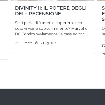
DIVINITY II: IL POTERE DEGLI
DEI – RECENSIONE
F
S
Se si parla di fumetto supereroistico
cosa vi viene subito in mente? Marvel e
D
DC Comics ovviamente, le case editrici …
l
s
Fumetti
7 Lug 2017
s