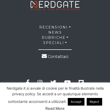
RECENSIONI
NEWS
RUBRICHE
SPECIALI
Contattaci
Nerdgate.it si avvale di cookie per le finalità illustrate nella
privacy policy. Se accedi a un qualunque elemento
sottostante acconsenti a utilizzarli.
Accept
Reject
© 2026 NerdGate all right reserved |
Privacy Policy
|
Read More
Cookie Law